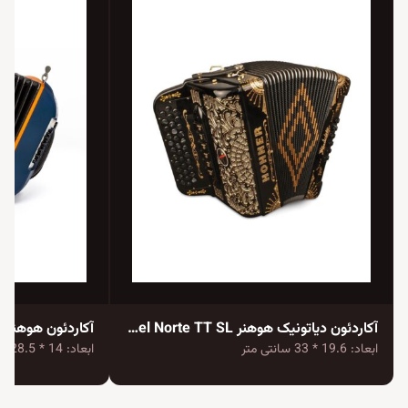
آکاردئون دیاتونیک هوهنر Rey Del Norte TT SL
آکاردئون هوهنر Hohner XS Child
ابعاد: 19.6 * 33 سانتی متر
ابعاد: 14 * 28.5 سانتی متر