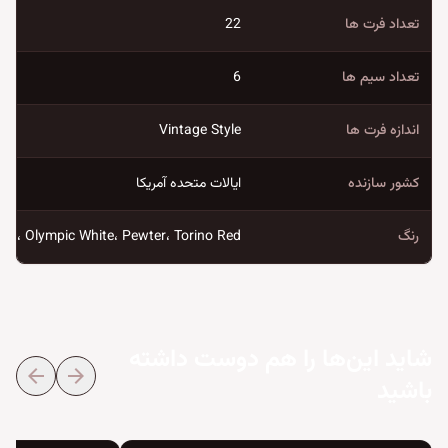
تعداد فرت ها
22
تعداد سیم ها
6
اندازه فرت ها
Vintage Style
کشور سازنده
ایالات متحده آمریکا
رنگ
ack، Olympic White، Pewter، Torino Red
شاید این‌ها را هم دوست داشته
arrow_back
arrow_forward
باشید