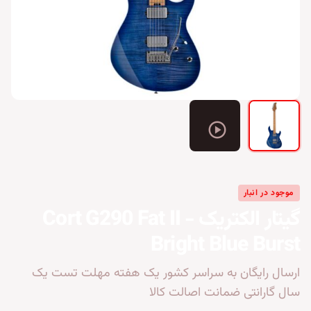
play_circle
موجود در انبار
گیتار الکتریک Cort G290 Fat II -
Bright Blue Burst
ارسال رایگان به سراسر کشور یک هفته مهلت تست یک
سال گارانتی ضمانت اصالت کالا