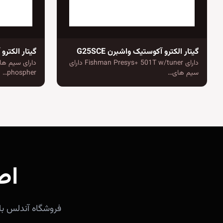
گیتار الکترو آکوستیک واشبرن G25SCE
گیتار الکترو 
دارای Fishman Presys+ 501T w/tuner دارای
سیم های…
phospher…
اص