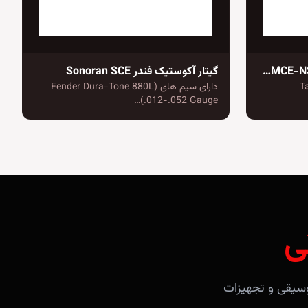
گیتار الکترو آکوستیک تاکامین GD11MCE-NS
گیتار آکوستیک فندر Sonoran SCE
دارای سیم های (Fender Dura-Tone 880L
(.012-.052 Gauge…
ی
آلات موسیقی و تجهیزات