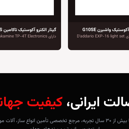
آکوستیک واشبرن G10SE
دارای سیم های D'addario EXP-16 light set
دارای Takamine TP-4T Electronics
الت ایرانی،
کیفیت جهان
فروشگاه آندلس با بیش از ۳۰ سال تجربه، مرجع تخصصی تأمین انواع ساز، 