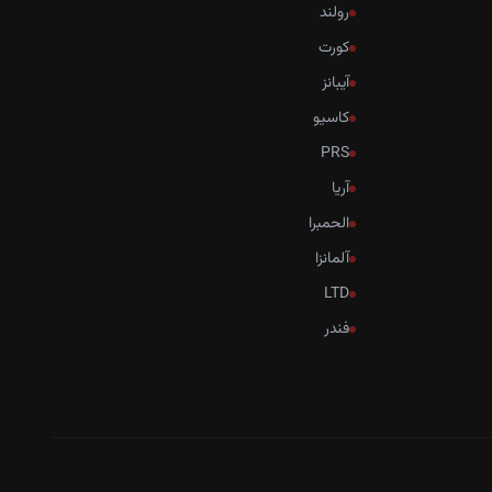
رولند
کورت
آیبانز
کاسیو
PRS
آریا
الحمبرا
آلمانزا
LTD
فندر