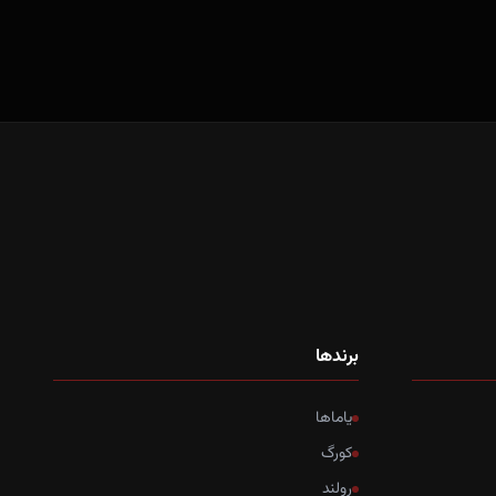
برندها
یاماها
کورگ
رولند