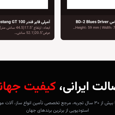
BD-2 Blu
آمپلی فایر فندر Mustang GT 100
ابعاد: ارتفاع "17.5(44.5 سانتی مت
عرض"20.5(52.1 سانتی…
الت ایرانی،
کیفیت جهان
فروشگاه آندلس با بیش از ۳۰ سال تجربه، مرجع تخصصی تأمین انواع ساز، 
استودیویی از برترین برندهای جهان