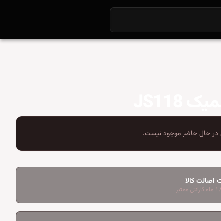
ک JS118
در حال حاضر موجود نیست.
 اصالت کالا