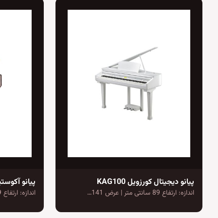
پیانو دیجیتال کورزویل KAG100
پیانو آکوستیک
اندازه: ارتفاع 89 سانتی متر | عرض 141…
اندازه: ارتفاع 99 سانتی متر | عرض 146…