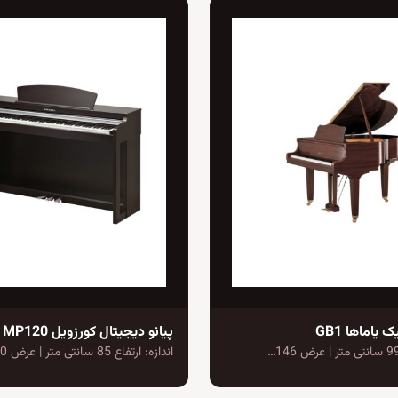
 یاماها GB1
پیانو دیجیتال کورزویل MP120
اندازه: ارتفاع 85 سانتی متر | عرض 140…