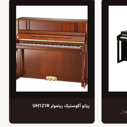
پیانو آکوستیک ریتمولر UH121R