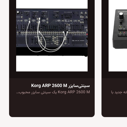
سینتی‌سایزر Korg ARP 2600 M
Korg Monotribe نسخه جدید با
Korg ARP 2600 M یک سینتی سایزر محبوب…