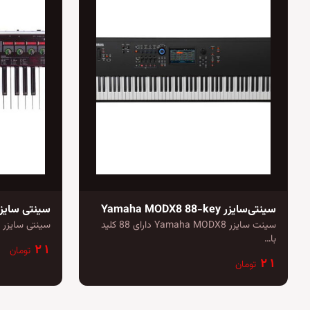
سینتی‌سایزر Yamaha MODX8 88-key
سینتی سایزر rg R3
سینت سایزر Yamaha MODX8 دارای 88 کلید
سینتی سایزر Korg R3: یک ابزار موسیقی با…
با…
۲۱
تومان
۲۱
تومان