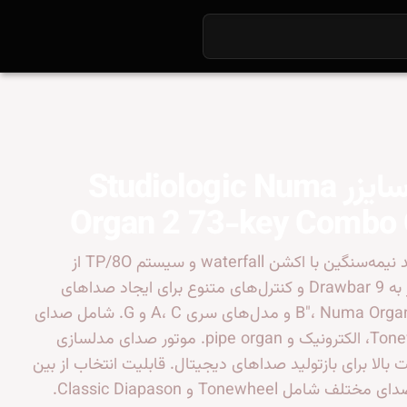
سینتی‌سایزر Studiologic Numa
Organ 2 73-key Combo
دارای 73 کلید نیمه‌سنگین با اکشن waterfall و سیستم TP/8O از
Fatar. مجهز به 9 Drawbar و کنترل‌های متنوع برای ایجاد صداهای
کلاسیک "B"، Numa Organ 2 و مدل‌های سری A، C و G. شامل صدای
دقیق Tonewheel، الکترونیک و pipe organ. موتور صدای مدلسازی
 بالا برای بازتولید صداهای دیجیتال. قابلیت انتخاب از بین
هفت مدل صدای مختلف شامل Tonewheel و Classic Diapason.