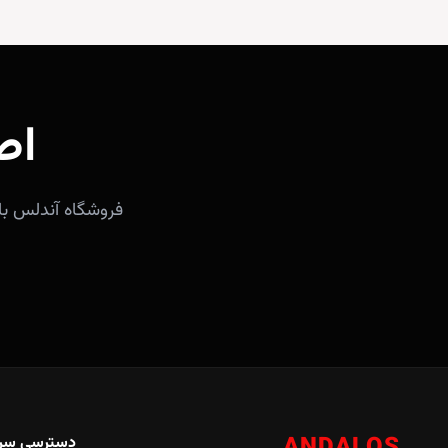
اص
دسترسی سر