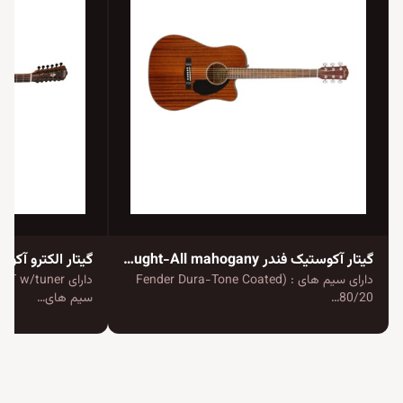
گیتار آکوستیک فندر CD-60SCE Dreadnought-All mahogany
گیتار الکترو آکوستیک
دارای سیم های : (Fender Dura-Tone Coated
80/20…
سیم های…