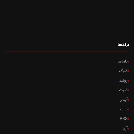
برندها
یاماها
کورگ
رولند
کورت
آیبانز
کاسیو
PRS
آریا