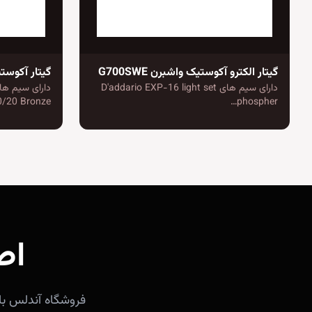
گیتار الکترو آکوستیک واشبرن G700SWE
گیتار آکوستیک فن
دارای سیم های D'addario EXP-16 light set
0/20 Bronze…
phospher…
اص