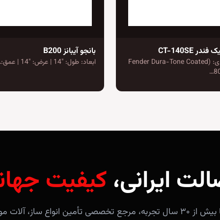
در CT-140SE
بانجو آیبانز B200
دارای سیم های: (Fender Dura-Tone Coated
ابعاد: طول: "14 | عرض: "14 | عمق:…
8
الت ایرانی،
کیفیت جهان
فروشگاه آندلس با بیش از ۳۰ سال تجربه، مرجع تخصصی تأمین انواع ساز، 