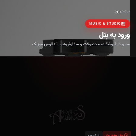
خانه
/
ورود
PIANO
MUSIC & STUDIO
ورود به پنل
مدیریت فروشگاه، محصولات و سفارش‌های آندالوس موزیک.
ADMIN_PANEL_SETTINGS
پنل مدیریت
وردپرس