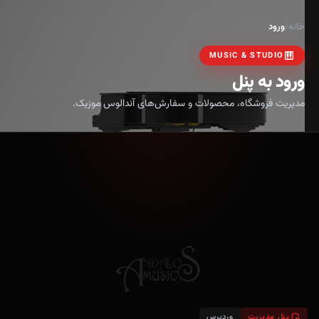
خانه
/
ورود
PIANO
MUSIC & STUDIO
ورود به پنل
مدیریت فروشگاه، محصولات و سفارش‌های آندالوس موزیک.
ADMIN_PANEL_SETTINGS
پنل مدیریت
وردپرس