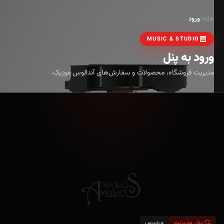
خانه
/
ورود
PIANO
MUSIC & STUDIO
ورود به پنل
مدیریت فروشگاه، محصولات و سفارش‌های آندالوس موزیک.
ADMIN_PANEL_SETTINGS
پنل مدیریت
وردپرس