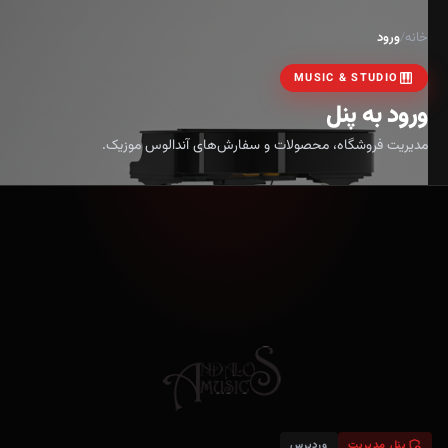
خانه
/
ورود
PIANO
MUSIC & STUDIO
ورود به پنل
مدیریت فروشگاه، محصولات و سفارش‌های آندالوس موزیک.
ADMIN_PANEL_SETTINGS
پنل مدیریت
وردپرس